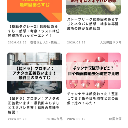
ストーブリーグ最終回のあらす
じとネタバレ感想｜結末は再建
【模範タクシー2】最終回あら
成功の静かな逆転劇
すじ・感想・考察！ラストは任
務成功でハッピーエンド！
2026.02.22
復讐代行人2～模範タ
2026.02.22
人気韓国ドラマ
クシー
チャンナラは顔変わった？整形
【韓ドラ】プロボノ：アナタの
してる？鼻や目を現在と昔の画
正義救います！最終回あらすじ
像で比べてみた！
とネタバレ考察｜結末の意味を
解説！
2026.02.20
Netflix作品
2026.02.19
韓国女優