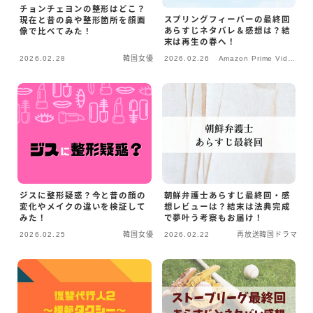
チョンチェヨンの整形はどこ？
スプリングフィーバーの最終回
現在と昔の鼻や整形箇所を顔画
あらすじネタバレ＆感想は？結
像で比べてみた！
末は再生の春へ！
2026.02.28
韓国女優
2026.02.26
Amazon Prime Video
作品
ジスに整形疑惑？今と昔の顔の
朝鮮弁護士あらすじ最終回・感
変化やメイクの違いを検証して
想レビューは？結末は法典完成
みた！
で夢叶う考察もお届け！
2026.02.25
韓国女優
2026.02.22
再放送韓国ドラマ