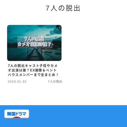
7人の脱出
7人の脱出キャスト子役やカメ
オ出演は誰？EX画像＆ペント
ハウスメンバーまで全まとめ！
2026.01.02
7人の脱出