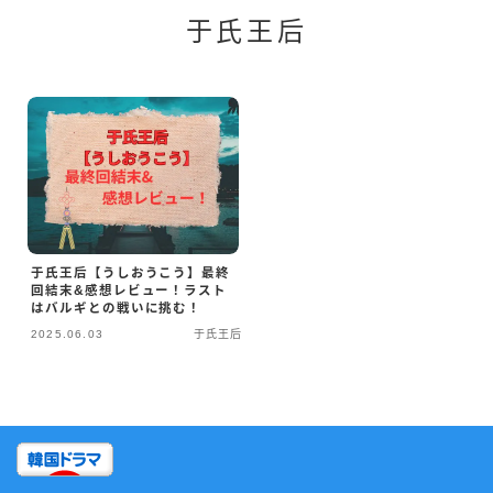
于氏王后
于氏王后【うしおうこう】最終
回結末&感想レビュー！ラスト
はバルギとの戦いに挑む！
2025.06.03
于氏王后