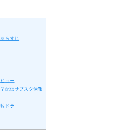
レあらすじ
レビュー
る？配信サブスク情報
め韓ドラ