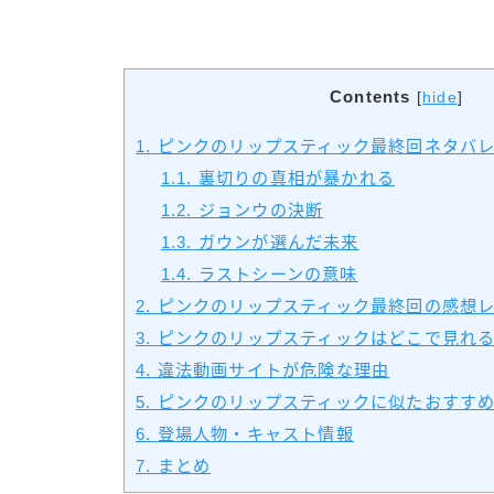
Contents
[
hide
]
1.
ピンクのリップスティック最終回ネタバ
1.1.
裏切りの真相が暴かれる
1.2.
ジョンウの決断
1.3.
ガウンが選んだ未来
1.4.
ラストシーンの意味
2.
ピンクのリップスティック最終回の感想
3.
ピンクのリップスティックはどこで見れ
4.
違法動画サイトが危険な理由
5.
ピンクのリップスティックに似たおすす
6.
登場人物・キャスト情報
7.
まとめ