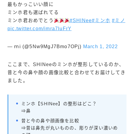
最もかっこいい顔に
ミンホ君も選ばれてる
ミンホ君おめでとう
#SHINee
#ミンホ
#ミノ
pic.twitter.com/imra7luFrY
— ｍi (@5Nw9MgJ7Bmo7OPj)
March 1, 2022
ここまで、SHINeeのミンホが整形しているのか、
昔と今の鼻や顔の画像比較と合わせてお届けしてき
ました。
ミンホ【SHINee】の整形はどこ？
⇒鼻
昔と今の鼻や顔画像を比較
⇒昔は鼻先が丸いものの、彫りが深い濃いめ