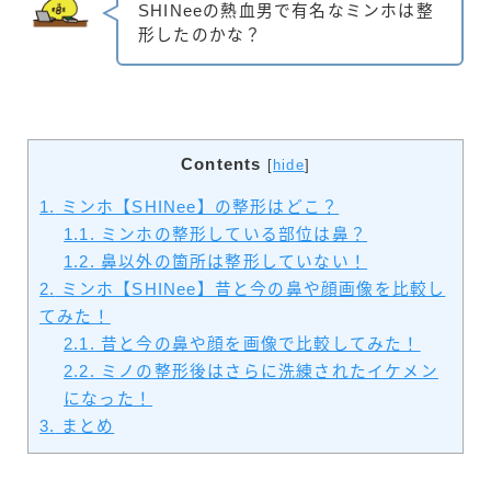
SHINeeの熱血男で有名なミンホは整
形したのかな？
Contents
[
hide
]
1.
ミンホ【SHINee】の整形はどこ？
1.1.
ミンホの整形している部位は鼻？
1.2.
鼻以外の箇所は整形していない！
2.
ミンホ【SHINee】昔と今の鼻や顔画像を比較し
てみた！
2.1.
昔と今の鼻や顔を画像で比較してみた！
2.2.
ミノの整形後はさらに洗練されたイケメン
になった！
3.
まとめ