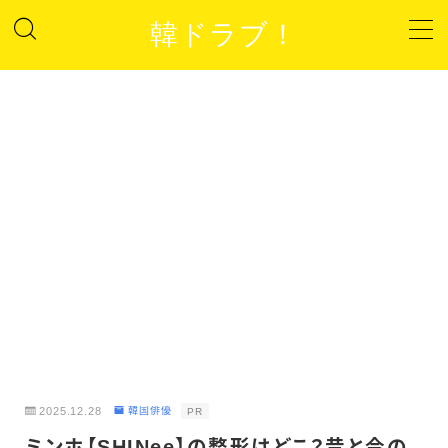
韓ドラブ！
MENU
プライバシーポリシー
サイトマップ
お問い合わせ
2025.12.28
韓国俳優
PR
ミンホ【SHINee】の整形はどこ？昔と今の