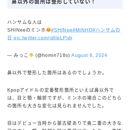
鼻以外の箇所は整形していない！
ハンサムな人は
SHINeeのミンホ
#SHINee
#MINHO
#ハンサムの
日
pic.twitter.com/idIIpLPidr
— みっこ
(@homin718s)
August 6, 2024
鼻以外で整形した箇所はあるのでしょうか。
Kpopアイドルの定番整形箇所といえば鼻以外で
は、目と顎・輪郭ですが、ミンホの場合このどちら
の箇所も大きな変化は見られませんでした。
目はデビュー当時から蒙古壁ありで奥二重の大きな